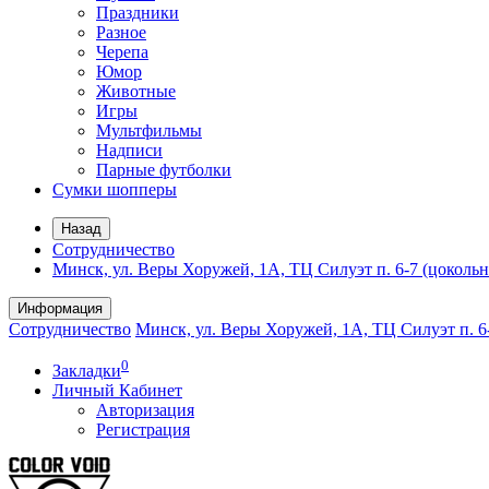
Праздники
Разное
Черепа
Юмор
Животные
Игры
Мультфильмы
Надписи
Парные футболки
Сумки шопперы
Назад
Сотрудничество
Минск, ул. Веры Хоружей, 1А, ТЦ Силуэт п. 6-7 (цоколь
Информация
Сотрудничество
Минск, ул. Веры Хоружей, 1А, ТЦ Силуэт п. 6
0
Закладки
Личный Кабинет
Авторизация
Регистрация