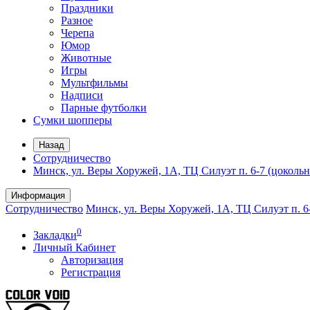
Праздники
Разное
Черепа
Юмор
Животные
Игры
Мультфильмы
Надписи
Парные футболки
Сумки шопперы
Назад
Сотрудничество
Минск, ул. Веры Хоружей, 1А, ТЦ Силуэт п. 6-7 (цоколь
Информация
Сотрудничество
Минск, ул. Веры Хоружей, 1А, ТЦ Силуэт п. 6
0
Закладки
Личный Кабинет
Авторизация
Регистрация