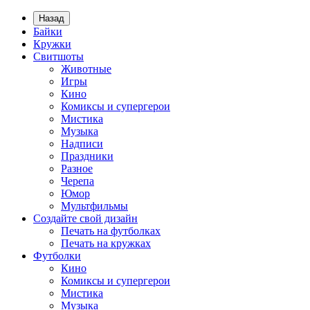
Назад
Байки
Кружки
Свитшоты
Животные
Игры
Кино
Комиксы и супергерои
Мистика
Музыка
Надписи
Праздники
Разное
Черепа
Юмор
Мультфильмы
Создайте свой дизайн
Печать на футболках
Печать на кружках
Футболки
Кино
Комиксы и супергерои
Мистика
Музыка