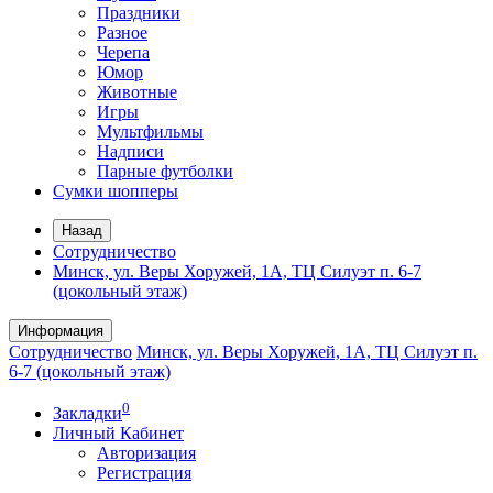
Праздники
Разное
Черепа
Юмор
Животные
Игры
Мультфильмы
Надписи
Парные футболки
Сумки шопперы
Назад
Сотрудничество
Минск, ул. Веры Хоружей, 1А, ТЦ Силуэт п. 6-7
(цокольный этаж)
Информация
Сотрудничество
Минск, ул. Веры Хоружей, 1А, ТЦ Силуэт п.
6-7 (цокольный этаж)
0
Закладки
Личный Кабинет
Авторизация
Регистрация