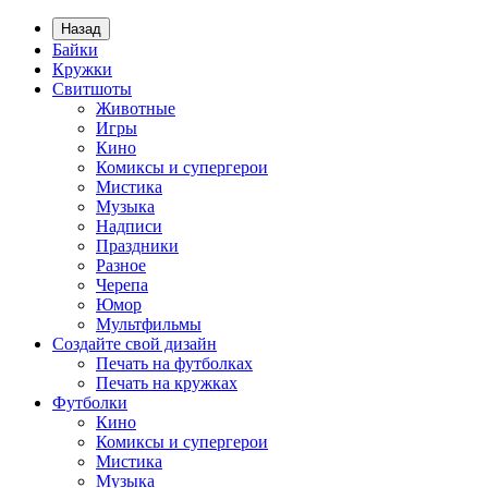
Назад
Байки
Кружки
Свитшоты
Животные
Игры
Кино
Комиксы и супергерои
Мистика
Музыка
Надписи
Праздники
Разное
Черепа
Юмор
Мультфильмы
Создайте свой дизайн
Печать на футболках
Печать на кружках
Футболки
Кино
Комиксы и супергерои
Мистика
Музыка