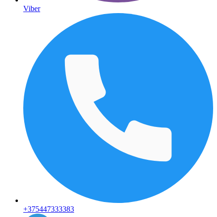
Viber
+375447333383