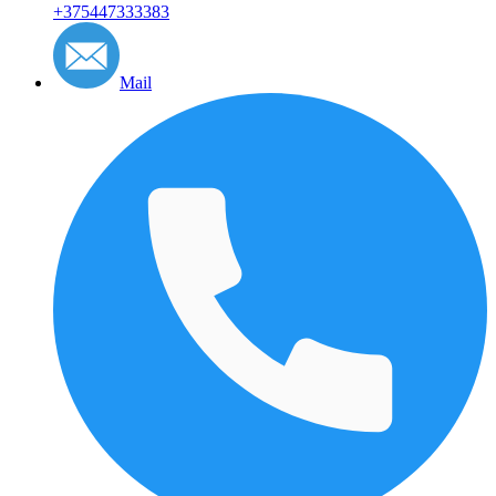
+375447333383
Mail