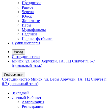
Праздники
Разное
Черепа
Юмор
Животные
Игры
Мультфильмы
Надписи
Парные футболки
Сумки шопперы
Назад
Сотрудничество
Минск, ул. Веры Хоружей, 1А, ТЦ Силуэт п. 6-7
(цокольный этаж)
Информация
Сотрудничество
Минск, ул. Веры Хоружей, 1А, ТЦ Силуэт п.
6-7 (цокольный этаж)
0
Закладки
Личный Кабинет
Авторизация
Регистрация