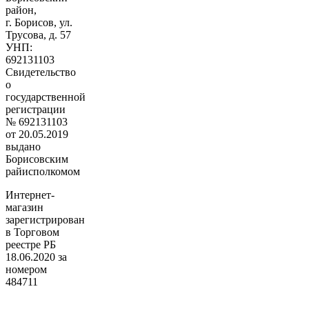
район,
г. Борисов, ул.
Трусова, д. 57
УНП:
692131103
Свидетельство
о
государственной
регистрации
№ 692131103
от 20.05.2019
выдано
Борисовским
райисполкомом
Интернет-
магазин
зарегистрирован
в Торговом
реестре РБ
18.06.2020 за
номером
484711