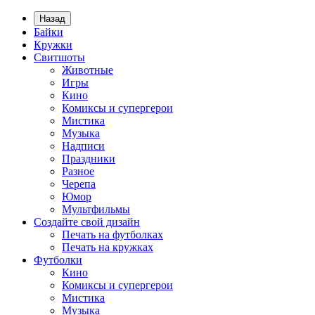
Назад
Байки
Кружки
Свитшоты
Животные
Игры
Кино
Комиксы и супергерои
Мистика
Музыка
Надписи
Праздники
Разное
Черепа
Юмор
Мультфильмы
Создайте свой дизайн
Печать на футболках
Печать на кружках
Футболки
Кино
Комиксы и супергерои
Мистика
Музыка