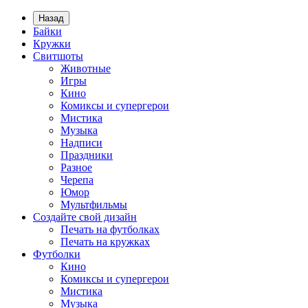
Назад
Байки
Кружки
Свитшоты
Животные
Игры
Кино
Комиксы и супергерои
Мистика
Музыка
Надписи
Праздники
Разное
Черепа
Юмор
Мультфильмы
Создайте свой дизайн
Печать на футболках
Печать на кружках
Футболки
Кино
Комиксы и супергерои
Мистика
Музыка