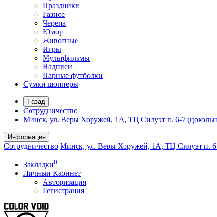
Праздники
Разное
Черепа
Юмор
Животные
Игры
Мультфильмы
Надписи
Парные футболки
Сумки шопперы
Назад
Сотрудничество
Минск, ул. Веры Хоружей, 1А, ТЦ Силуэт п. 6-7 (цоколь
Информация
Сотрудничество
Минск, ул. Веры Хоружей, 1А, ТЦ Силуэт п. 6
0
Закладки
Личный Кабинет
Авторизация
Регистрация