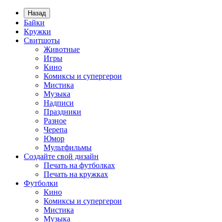
Назад
Байки
Кружки
Свитшоты
Животные
Игры
Кино
Комиксы и супергерои
Мистика
Музыка
Надписи
Праздники
Разное
Черепа
Юмор
Мультфильмы
Создайте свой дизайн
Печать на футболках
Печать на кружках
Футболки
Кино
Комиксы и супергерои
Мистика
Музыка