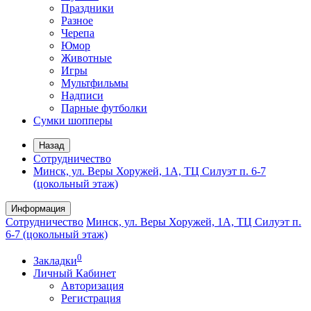
Праздники
Разное
Черепа
Юмор
Животные
Игры
Мультфильмы
Надписи
Парные футболки
Сумки шопперы
Назад
Сотрудничество
Минск, ул. Веры Хоружей, 1А, ТЦ Силуэт п. 6-7
(цокольный этаж)
Информация
Сотрудничество
Минск, ул. Веры Хоружей, 1А, ТЦ Силуэт п.
6-7 (цокольный этаж)
0
Закладки
Личный Кабинет
Авторизация
Регистрация