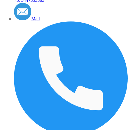
+375447333383
Mail