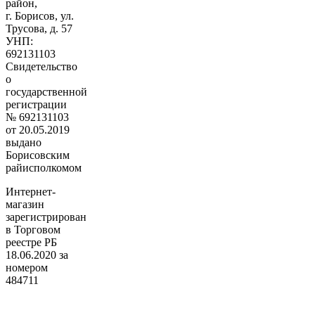
район,
г. Борисов, ул.
Трусова, д. 57
УНП:
692131103
Свидетельство
о
государственной
регистрации
№ 692131103
от 20.05.2019
выдано
Борисовским
райисполкомом
Интернет-
магазин
зарегистрирован
в Торговом
реестре РБ
18.06.2020 за
номером
484711