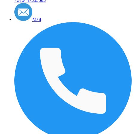
+375447333383
Mail