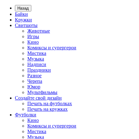
Назад
Байки
Кружки
Свитшоты
Животные
Игры
Кино
Комиксы и супергерои
Мистика
Музыка
Надписи
Праздники
Разное
Черепа
Юмор
Мультфильмы
Создайте свой дизайн
Печать на футболках
Печать на кружках
Футболки
Кино
Комиксы и супергерои
Мистика
Музыка