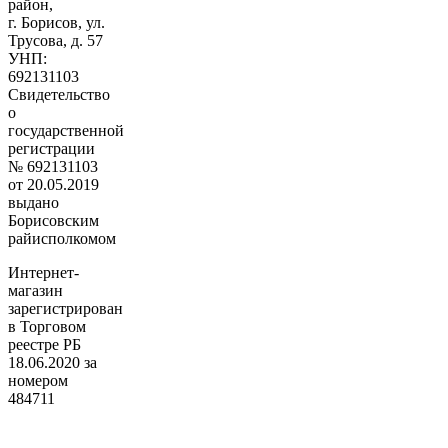
район,
г. Борисов, ул.
Трусова, д. 57
УНП:
692131103
Свидетельство
о
государственной
регистрации
№ 692131103
от 20.05.2019
выдано
Борисовским
райисполкомом
Интернет-
магазин
зарегистрирован
в Торговом
реестре РБ
18.06.2020 за
номером
484711