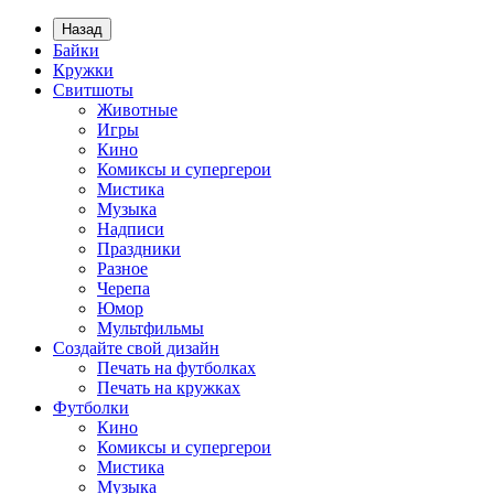
Назад
Байки
Кружки
Свитшоты
Животные
Игры
Кино
Комиксы и супергерои
Мистика
Музыка
Надписи
Праздники
Разное
Черепа
Юмор
Мультфильмы
Создайте свой дизайн
Печать на футболках
Печать на кружках
Футболки
Кино
Комиксы и супергерои
Мистика
Музыка