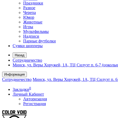
Праздники
Разное
Черепа
Юмор
Животные
Игры
Мультфильмы
Надписи
Парные футболки
Сумки шопперы
Назад
Сотрудничество
Минск, ул. Веры Хоружей, 1А, ТЦ Силуэт п. 6-7 (цоколь
Информация
Сотрудничество
Минск, ул. Веры Хоружей, 1А, ТЦ Силуэт п. 6
0
Закладки
Личный Кабинет
Авторизация
Регистрация