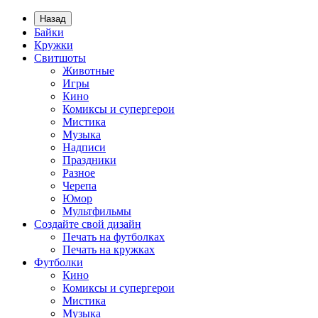
Назад
Байки
Кружки
Свитшоты
Животные
Игры
Кино
Комиксы и супергерои
Мистика
Музыка
Надписи
Праздники
Разное
Черепа
Юмор
Мультфильмы
Создайте свой дизайн
Печать на футболках
Печать на кружках
Футболки
Кино
Комиксы и супергерои
Мистика
Музыка