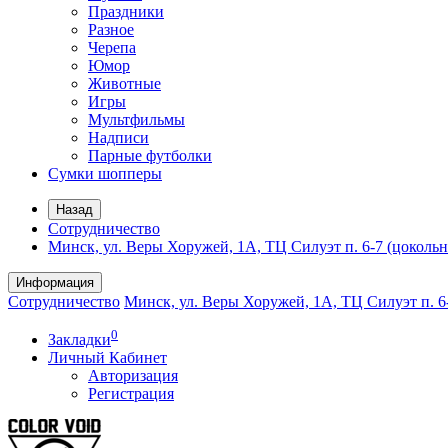
Праздники
Разное
Черепа
Юмор
Животные
Игры
Мультфильмы
Надписи
Парные футболки
Сумки шопперы
Назад
Сотрудничество
Минск, ул. Веры Хоружей, 1А, ТЦ Силуэт п. 6-7 (цоколь
Информация
Сотрудничество
Минск, ул. Веры Хоружей, 1А, ТЦ Силуэт п. 6
0
Закладки
Личный Кабинет
Авторизация
Регистрация