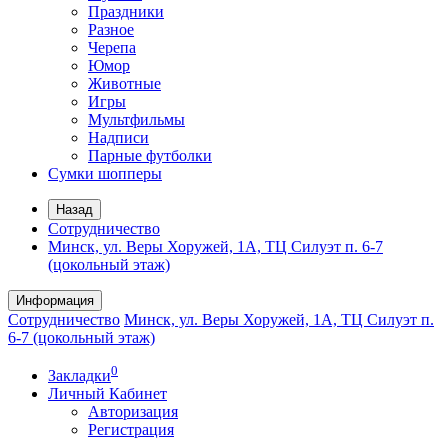
Праздники
Разное
Черепа
Юмор
Животные
Игры
Мультфильмы
Надписи
Парные футболки
Сумки шопперы
Назад
Сотрудничество
Минск, ул. Веры Хоружей, 1А, ТЦ Силуэт п. 6-7
(цокольный этаж)
Информация
Сотрудничество
Минск, ул. Веры Хоружей, 1А, ТЦ Силуэт п.
6-7 (цокольный этаж)
0
Закладки
Личный Кабинет
Авторизация
Регистрация