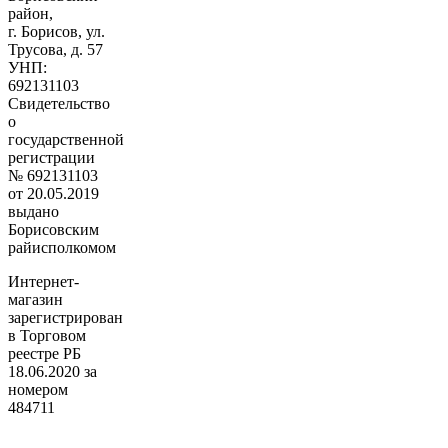
район,
г. Борисов, ул.
Трусова, д. 57
УНП:
692131103
Свидетельство
о
государственной
регистрации
№ 692131103
от 20.05.2019
выдано
Борисовским
райисполкомом
Интернет-
магазин
зарегистрирован
в Торговом
реестре РБ
18.06.2020 за
номером
484711