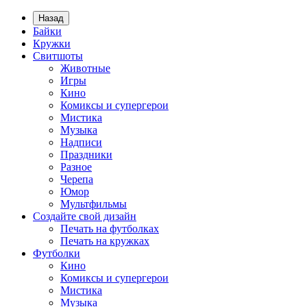
Назад
Байки
Кружки
Свитшоты
Животные
Игры
Кино
Комиксы и супергерои
Мистика
Музыка
Надписи
Праздники
Разное
Черепа
Юмор
Мультфильмы
Создайте свой дизайн
Печать на футболках
Печать на кружках
Футболки
Кино
Комиксы и супергерои
Мистика
Музыка