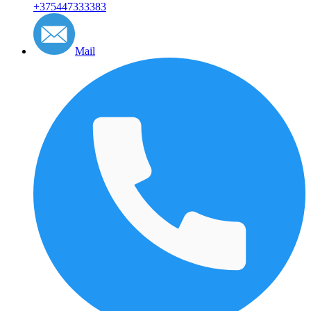
+375447333383
Mail