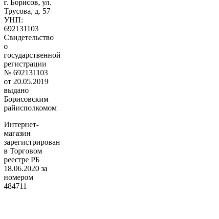
г. Борисов, ул.
Трусова, д. 57
УНП:
692131103
Свидетельство
о
государственной
регистрации
№ 692131103
от 20.05.2019
выдано
Борисовским
райисполкомом
Интернет-
магазин
зарегистрирован
в Торговом
реестре РБ
18.06.2020 за
номером
484711