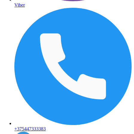
Viber
+375447333383