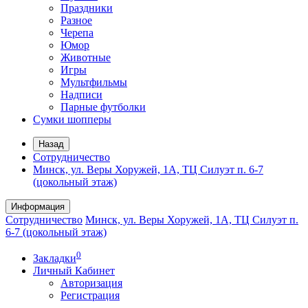
Праздники
Разное
Черепа
Юмор
Животные
Игры
Мультфильмы
Надписи
Парные футболки
Сумки шопперы
Назад
Сотрудничество
Минск, ул. Веры Хоружей, 1А, ТЦ Силуэт п. 6-7
(цокольный этаж)
Информация
Сотрудничество
Минск, ул. Веры Хоружей, 1А, ТЦ Силуэт п.
6-7 (цокольный этаж)
0
Закладки
Личный Кабинет
Авторизация
Регистрация