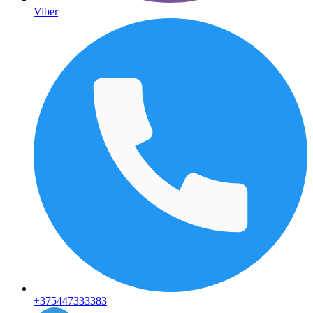
Viber
+375447333383