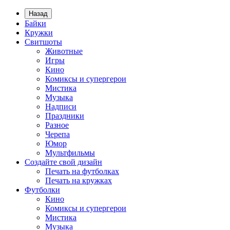
Назад
Байки
Кружки
Свитшоты
Животные
Игры
Кино
Комиксы и супергерои
Мистика
Музыка
Надписи
Праздники
Разное
Черепа
Юмор
Мультфильмы
Создайте свой дизайн
Печать на футболках
Печать на кружках
Футболки
Кино
Комиксы и супергерои
Мистика
Музыка