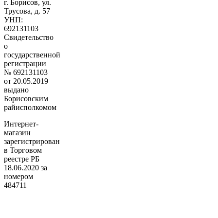
г. Борисов, ул.
Трусова, д. 57
УНП:
692131103
Свидетельство
о
государственной
регистрации
№ 692131103
от 20.05.2019
выдано
Борисовским
райисполкомом
Интернет-
магазин
зарегистрирован
в Торговом
реестре РБ
18.06.2020 за
номером
484711