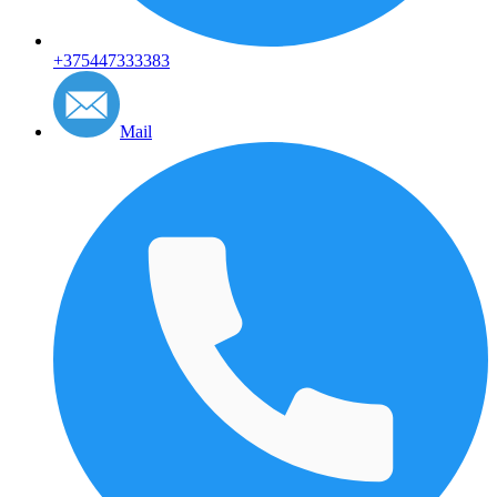
+375447333383
Mail