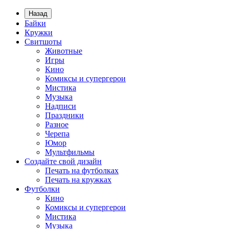
Назад
Байки
Кружки
Свитшоты
Животные
Игры
Кино
Комиксы и супергерои
Мистика
Музыка
Надписи
Праздники
Разное
Черепа
Юмор
Мультфильмы
Создайте свой дизайн
Печать на футболках
Печать на кружках
Футболки
Кино
Комиксы и супергерои
Мистика
Музыка