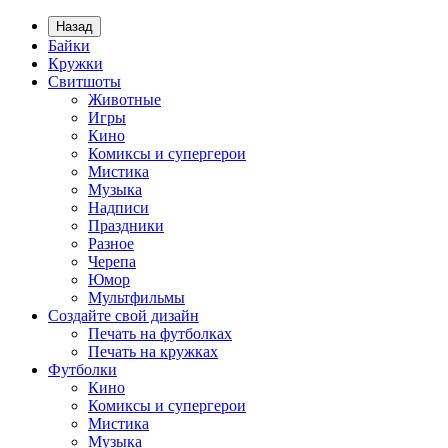
Назад
Байки
Кружки
Свитшоты
Животные
Игры
Кино
Комиксы и супергерои
Мистика
Музыка
Надписи
Праздники
Разное
Черепа
Юмор
Мультфильмы
Создайте свой дизайн
Печать на футболках
Печать на кружках
Футболки
Кино
Комиксы и супергерои
Мистика
Музыка