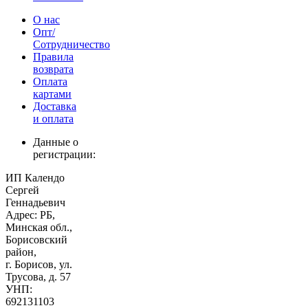
О нас
Опт/
Сотрудничество
Правила
возврата
Оплата
картами
Доставка
и оплата
Данные о
регистрации:
ИП Календо
Сергей
Геннадьевич
Адрес: РБ,
Минская обл.,
Борисовский
район,
г. Борисов, ул.
Трусова, д. 57
УНП:
692131103