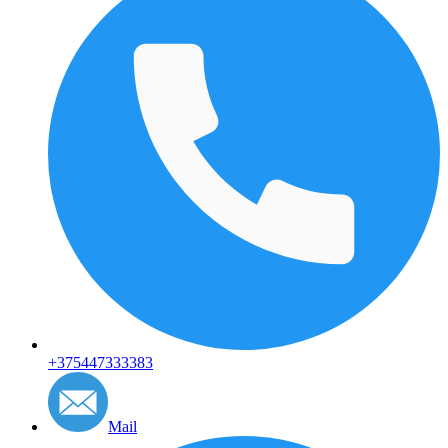
+375447333383
Mail