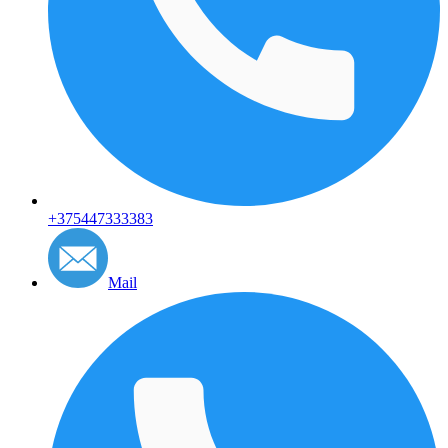
+375447333383
Mail