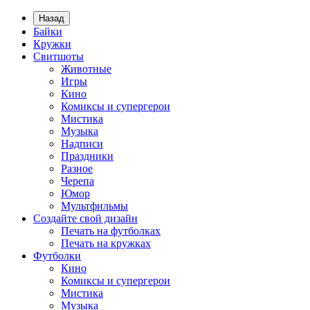
Назад
Байки
Кружки
Свитшоты
Животные
Игры
Кино
Комиксы и супергерои
Мистика
Музыка
Надписи
Праздники
Разное
Черепа
Юмор
Мультфильмы
Создайте свой дизайн
Печать на футболках
Печать на кружках
Футболки
Кино
Комиксы и супергерои
Мистика
Музыка