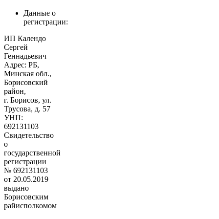
Данные о
регистрации:
ИП Календо
Сергей
Геннадьевич
Адрес: РБ,
Минская обл.,
Борисовский
район,
г. Борисов, ул.
Трусова, д. 57
УНП:
692131103
Свидетельство
о
государственной
регистрации
№ 692131103
от 20.05.2019
выдано
Борисовским
райисполкомом