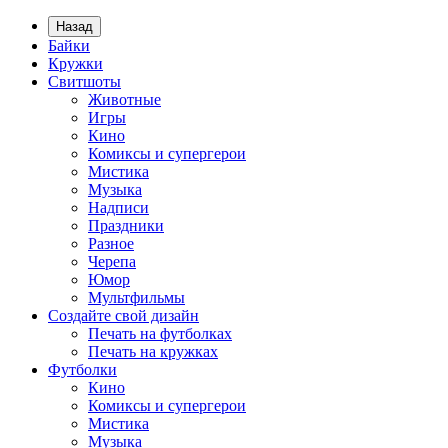
Назад
Байки
Кружки
Свитшоты
Животные
Игры
Кино
Комиксы и супергерои
Мистика
Музыка
Надписи
Праздники
Разное
Черепа
Юмор
Мультфильмы
Создайте свой дизайн
Печать на футболках
Печать на кружках
Футболки
Кино
Комиксы и супергерои
Мистика
Музыка