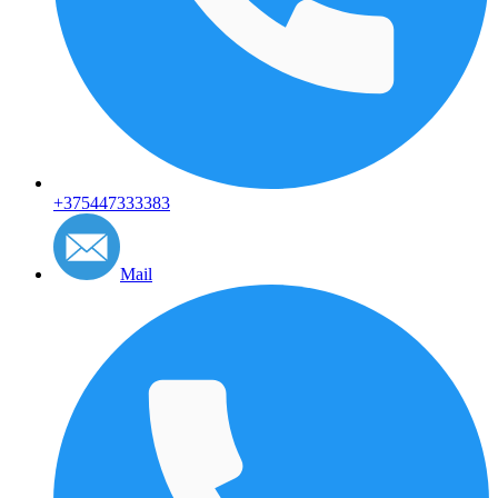
+375447333383
Mail