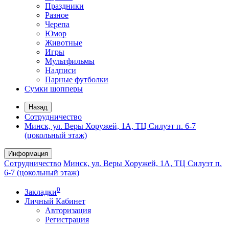
Праздники
Разное
Черепа
Юмор
Животные
Игры
Мультфильмы
Надписи
Парные футболки
Сумки шопперы
Назад
Сотрудничество
Минск, ул. Веры Хоружей, 1А, ТЦ Силуэт п. 6-7
(цокольный этаж)
Информация
Сотрудничество
Минск, ул. Веры Хоружей, 1А, ТЦ Силуэт п.
6-7 (цокольный этаж)
0
Закладки
Личный Кабинет
Авторизация
Регистрация