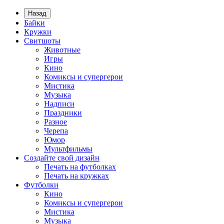
Назад
Байки
Кружки
Свитшоты
Животные
Игры
Кино
Комиксы и супергерои
Мистика
Музыка
Надписи
Праздники
Разное
Черепа
Юмор
Мультфильмы
Создайте свой дизайн
Печать на футболках
Печать на кружках
Футболки
Кино
Комиксы и супергерои
Мистика
Музыка