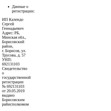
Данные о
регистрации:
ИП Календо
Сергей
Геннадьевич
Адрес: РБ,
Минская обл.,
Борисовский
район,
г. Борисов, ул.
Трусова, д. 57
УНП:
692131103
Свидетельство
о
государственной
регистрации
№ 692131103
от 20.05.2019
выдано
Борисовским
райисполкомом