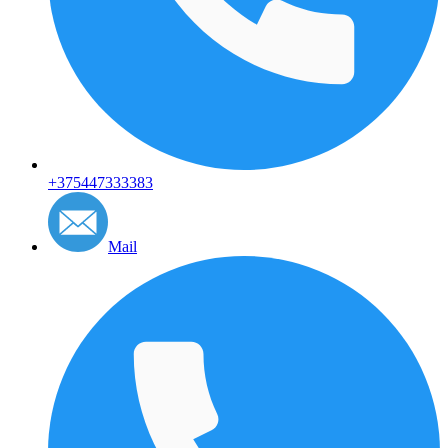
+375447333383
Mail