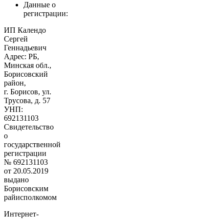
Данные о
регистрации:
ИП Календо
Сергей
Геннадьевич
Адрес: РБ,
Минская обл.,
Борисовский
район,
г. Борисов, ул.
Трусова, д. 57
УНП:
692131103
Свидетельство
о
государственной
регистрации
№ 692131103
от 20.05.2019
выдано
Борисовским
райисполкомом
Интернет-