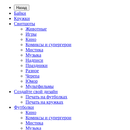
Назад
Байки
Кружки
Свитшоты
Животные
Игры
Кино
Комиксы и супергерои
Мистика
Музыка
Надписи
Праздники
Разное
Черепа
Юмор
Мультфильмы
Создайте свой дизайн
Печать на футболках
Печать на кружках
Футболки
Кино
Комиксы и супергерои
Мистика
Музыка