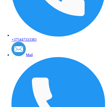
+375447333383
Mail