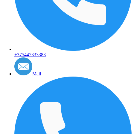
+375447333383
Mail