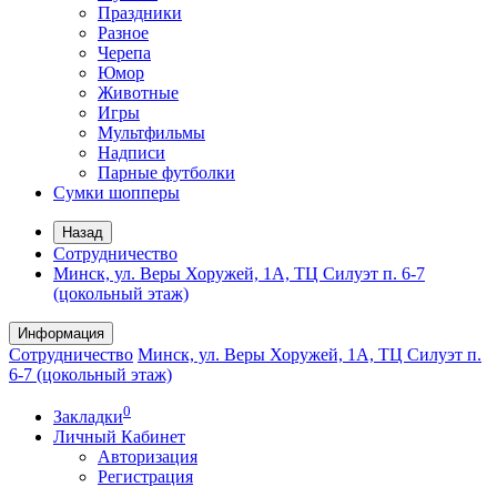
Праздники
Разное
Черепа
Юмор
Животные
Игры
Мультфильмы
Надписи
Парные футболки
Сумки шопперы
Назад
Сотрудничество
Минск, ул. Веры Хоружей, 1А, ТЦ Силуэт п. 6-7
(цокольный этаж)
Информация
Сотрудничество
Минск, ул. Веры Хоружей, 1А, ТЦ Силуэт п.
6-7 (цокольный этаж)
0
Закладки
Личный Кабинет
Авторизация
Регистрация