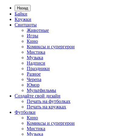
Назад
Байки
Кружки
Свитшоты
Животные
Игры
Кино
Комиксы и супергерои
Мистика
Музыка
Надписи
Праздники
Разное
Черепа
Юмор
Мультфильмы
Создайте свой дизайн
Печать на футболках
Печать на кружках
Футболки
Кино
Комиксы и супергерои
Мистика
Музыка