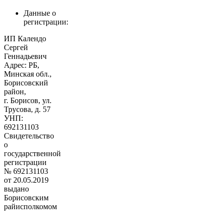
Данные о
регистрации:
ИП Календо
Сергей
Геннадьевич
Адрес: РБ,
Минская обл.,
Борисовский
район,
г. Борисов, ул.
Трусова, д. 57
УНП:
692131103
Свидетельство
о
государственной
регистрации
№ 692131103
от 20.05.2019
выдано
Борисовским
райисполкомом