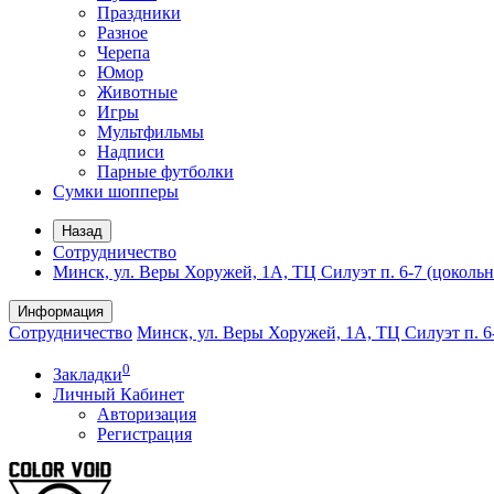
Праздники
Разное
Черепа
Юмор
Животные
Игры
Мультфильмы
Надписи
Парные футболки
Сумки шопперы
Назад
Сотрудничество
Минск, ул. Веры Хоружей, 1А, ТЦ Силуэт п. 6-7 (цоколь
Информация
Сотрудничество
Минск, ул. Веры Хоружей, 1А, ТЦ Силуэт п. 6
0
Закладки
Личный Кабинет
Авторизация
Регистрация