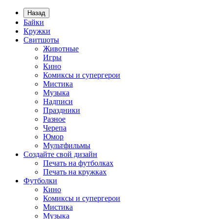
Назад
Байки
Кружки
Свитшоты
Животные
Игры
Кино
Комиксы и супергерои
Мистика
Музыка
Надписи
Праздники
Разное
Черепа
Юмор
Мультфильмы
Создайте свой дизайн
Печать на футболках
Печать на кружках
Футболки
Кино
Комиксы и супергерои
Мистика
Музыка