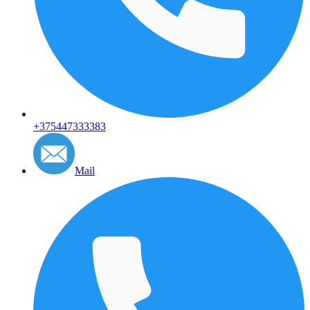
+375447333383
Mail