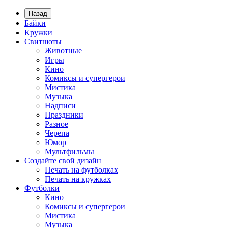
Назад
Байки
Кружки
Свитшоты
Животные
Игры
Кино
Комиксы и супергерои
Мистика
Музыка
Надписи
Праздники
Разное
Черепа
Юмор
Мультфильмы
Создайте свой дизайн
Печать на футболках
Печать на кружках
Футболки
Кино
Комиксы и супергерои
Мистика
Музыка