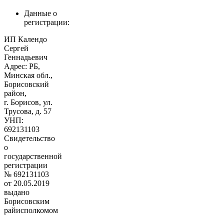
Данные о
регистрации:
ИП Календо
Сергей
Геннадьевич
Адрес: РБ,
Минская обл.,
Борисовский
район,
г. Борисов, ул.
Трусова, д. 57
УНП:
692131103
Свидетельство
о
государственной
регистрации
№ 692131103
от 20.05.2019
выдано
Борисовским
райисполкомом