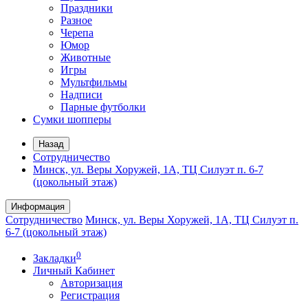
Праздники
Разное
Черепа
Юмор
Животные
Игры
Мультфильмы
Надписи
Парные футболки
Сумки шопперы
Назад
Сотрудничество
Минск, ул. Веры Хоружей, 1А, ТЦ Силуэт п. 6-7
(цокольный этаж)
Информация
Сотрудничество
Минск, ул. Веры Хоружей, 1А, ТЦ Силуэт п.
6-7 (цокольный этаж)
0
Закладки
Личный Кабинет
Авторизация
Регистрация