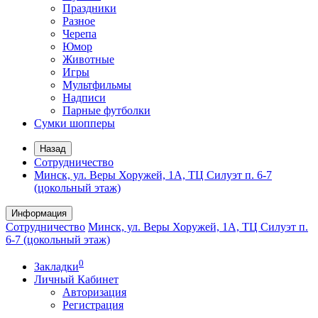
Праздники
Разное
Черепа
Юмор
Животные
Игры
Мультфильмы
Надписи
Парные футболки
Сумки шопперы
Назад
Сотрудничество
Минск, ул. Веры Хоружей, 1А, ТЦ Силуэт п. 6-7
(цокольный этаж)
Информация
Сотрудничество
Минск, ул. Веры Хоружей, 1А, ТЦ Силуэт п.
6-7 (цокольный этаж)
0
Закладки
Личный Кабинет
Авторизация
Регистрация