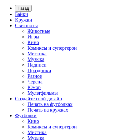
Назад
Байки
Кружки
Свитшоты
Животные
Игры
Кино
Комиксы и супергерои
Мистика
Музыка
Надписи
Праздники
Разное
Черепа
Юмор
Мультфильмы
Создайте свой дизайн
Печать на футболках
Печать на кружках
Футболки
Кино
Комиксы и супергерои
Мистика
Музыка