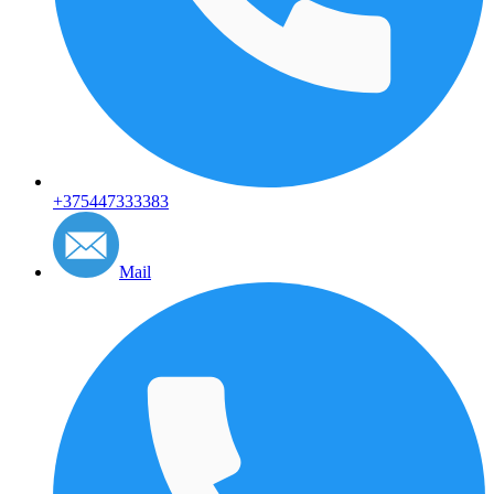
+375447333383
Mail