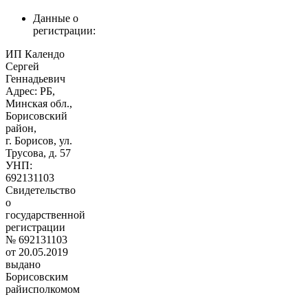
Данные о
регистрации:
ИП Календо
Сергей
Геннадьевич
Адрес: РБ,
Минская обл.,
Борисовский
район,
г. Борисов, ул.
Трусова, д. 57
УНП:
692131103
Свидетельство
о
государственной
регистрации
№ 692131103
от 20.05.2019
выдано
Борисовским
райисполкомом