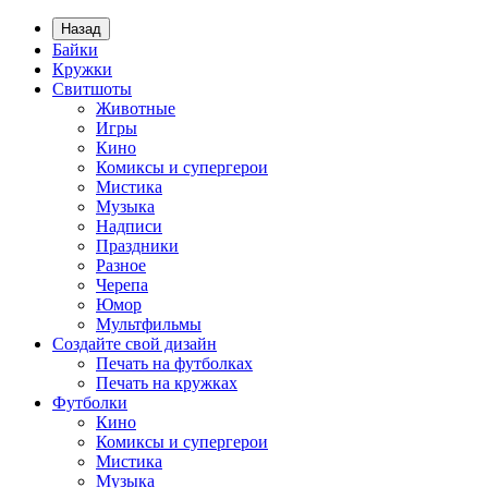
Назад
Байки
Кружки
Свитшоты
Животные
Игры
Кино
Комиксы и супергерои
Мистика
Музыка
Надписи
Праздники
Разное
Черепа
Юмор
Мультфильмы
Создайте свой дизайн
Печать на футболках
Печать на кружках
Футболки
Кино
Комиксы и супергерои
Мистика
Музыка