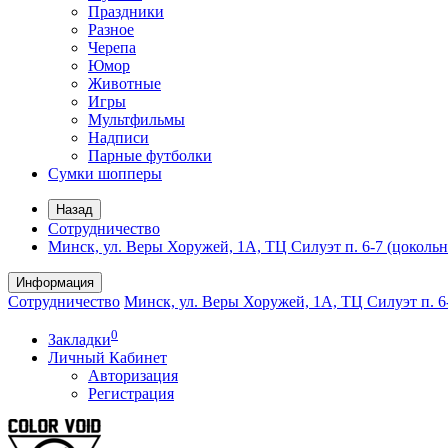
Праздники
Разное
Черепа
Юмор
Животные
Игры
Мультфильмы
Надписи
Парные футболки
Сумки шопперы
Назад
Сотрудничество
Минск, ул. Веры Хоружей, 1А, ТЦ Силуэт п. 6-7 (цоколь
Информация
Сотрудничество
Минск, ул. Веры Хоружей, 1А, ТЦ Силуэт п. 6
0
Закладки
Личный Кабинет
Авторизация
Регистрация