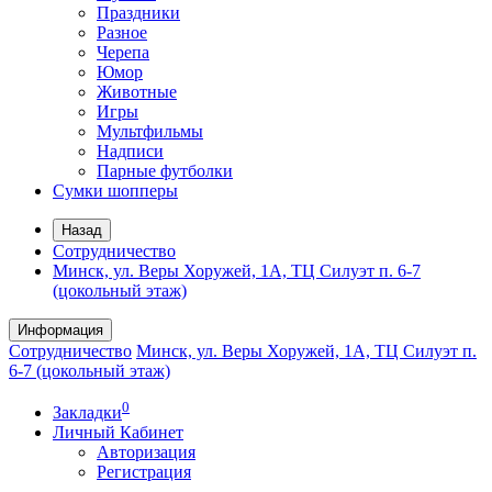
Праздники
Разное
Черепа
Юмор
Животные
Игры
Мультфильмы
Надписи
Парные футболки
Сумки шопперы
Назад
Сотрудничество
Минск, ул. Веры Хоружей, 1А, ТЦ Силуэт п. 6-7
(цокольный этаж)
Информация
Сотрудничество
Минск, ул. Веры Хоружей, 1А, ТЦ Силуэт п.
6-7 (цокольный этаж)
0
Закладки
Личный Кабинет
Авторизация
Регистрация