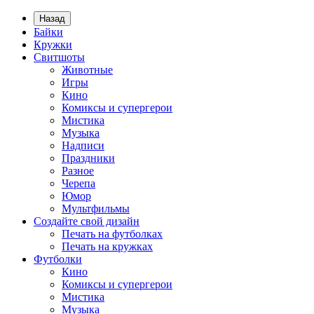
Назад
Байки
Кружки
Свитшоты
Животные
Игры
Кино
Комиксы и супергерои
Мистика
Музыка
Надписи
Праздники
Разное
Черепа
Юмор
Мультфильмы
Создайте свой дизайн
Печать на футболках
Печать на кружках
Футболки
Кино
Комиксы и супергерои
Мистика
Музыка