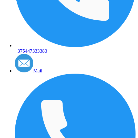
+375447333383
Mail