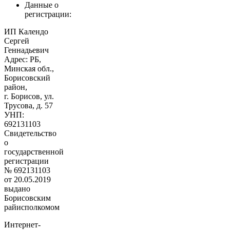
Данные о
регистрации:
ИП Календо
Сергей
Геннадьевич
Адрес: РБ,
Минская обл.,
Борисовский
район,
г. Борисов, ул.
Трусова, д. 57
УНП:
692131103
Свидетельство
о
государственной
регистрации
№ 692131103
от 20.05.2019
выдано
Борисовским
райисполкомом
Интернет-