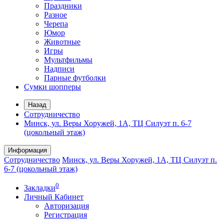
Праздники
Разное
Черепа
Юмор
Животные
Игры
Мультфильмы
Надписи
Парные футболки
Сумки шопперы
Назад
Сотрудничество
Минск, ул. Веры Хоружей, 1А, ТЦ Силуэт п. 6-7
(цокольный этаж)
Информация
Сотрудничество
Минск, ул. Веры Хоружей, 1А, ТЦ Силуэт п.
6-7 (цокольный этаж)
0
Закладки
Личный Кабинет
Авторизация
Регистрация