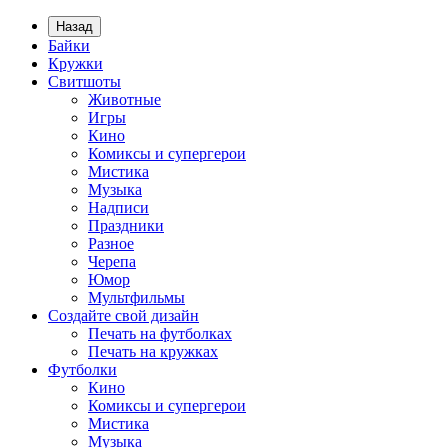
Назад
Байки
Кружки
Свитшоты
Животные
Игры
Кино
Комиксы и супергерои
Мистика
Музыка
Надписи
Праздники
Разное
Черепа
Юмор
Мультфильмы
Создайте свой дизайн
Печать на футболках
Печать на кружках
Футболки
Кино
Комиксы и супергерои
Мистика
Музыка