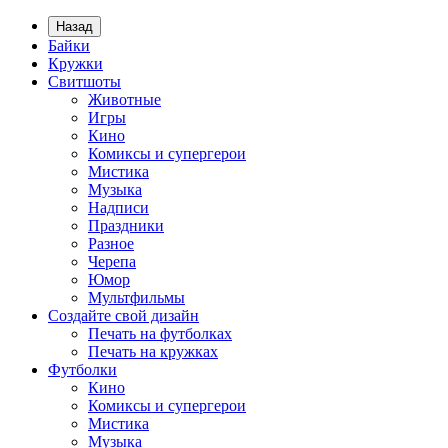
Назад
Байки
Кружки
Свитшоты
Животные
Игры
Кино
Комиксы и супергерои
Мистика
Музыка
Надписи
Праздники
Разное
Черепа
Юмор
Мультфильмы
Создайте свой дизайн
Печать на футболках
Печать на кружках
Футболки
Кино
Комиксы и супергерои
Мистика
Музыка