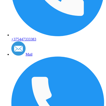
+375447333383
Mail