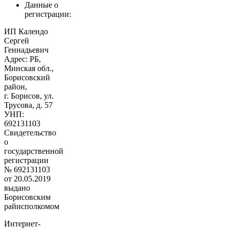
Данные о
регистрации:
ИП Календо
Сергей
Геннадьевич
Адрес: РБ,
Минская обл.,
Борисовский
район,
г. Борисов, ул.
Трусова, д. 57
УНП:
692131103
Свидетельство
о
государственной
регистрации
№ 692131103
от 20.05.2019
выдано
Борисовским
райисполкомом
Интернет-